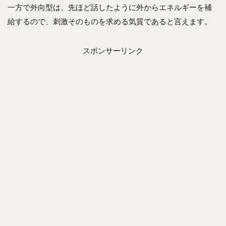
わ
一方で外向型は、先ほど話したように外からエネルギーを補
り
給するので、刺激そのものを求める気質であると言えます。
に
スポンサーリンク