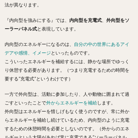
つ
法が異なります。
の
特
徴
『内向型を強みにする』では、
内向型を充電式
、
外向型をソ
1.1
ーラーパネル式
と表現しています。
①エ
ネル
内向型のエネルギーになるのは、
自分の中の世界にあるアイ
ギー
デアや感情、イメージ
補給
といったものです。
の方
こういったエネルギーを補給するには、静かな場所でゆっく
法。
り休憩する必要があります。（つまり充電するための時間を
内向
型は
要する”充電式”というわけです）
内か
ら、
外向
一方で外向型は、活動に参加したり、人や動物に囲まれて過
型は
ごすといったことで
外からエネルギーを補給
します。
外か
外向型はエネルギーを惜しげもなく使うのですが、常に外か
ら。
らエネルギーを補給し続けているため、内向型のように充電
1.2
②内
するための休憩時間を必要としないのです。（外からのエネ
向型
ルギーという太陽があれば常に充電できる”ソーラーパネル