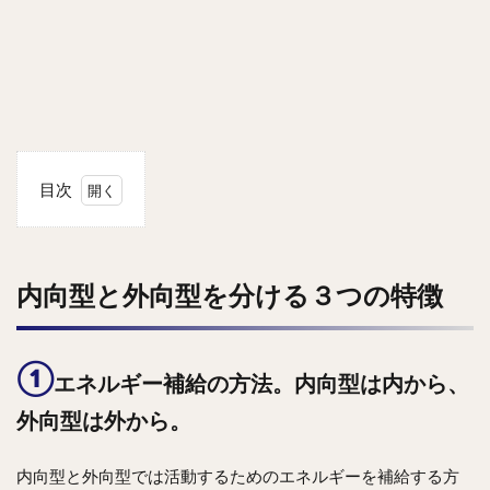
目次
1
内
向
型
内向型と外向型を分ける３つの特徴
と
外
向
型
①
エネルギー補給の方法。内向型は内から、
を
分
外向型は外から。
け
る
３
内向型と外向型では活動するためのエネルギーを補給する方