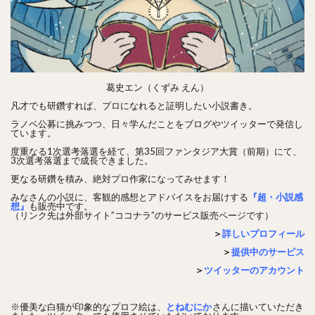
葛史エン（くずみ えん）
凡才でも研鑽すれば、プロになれると証明したい小説書き。
ラノベ公募に挑みつつ、日々学んだことをブログやツイッターで発信し
ています。
度重なる1次選考落選を経て、第35回ファンタジア大賞（前期）にて、
3次選考落選まで成長できました。
更なる研鑽を積み、絶対プロ作家になってみせます！
みなさんの小説に、客観的感想とアドバイスをお届けする
『超・小説感
想』
も販売中です。
（リンク先は外部サイト”ココナラ”のサービス販売ページです）
＞
詳しいプロフィール
＞
提供中のサービス
＞
ツイッターのアカウント
※優美な白猫が印象的なプロフ絵は、
とねむにか
さんに描いていただき