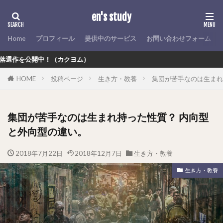
en's study
Home
プロフィール
提供中のサービス
お問い合わせフォーム
！（カクヨム）
HOME
投稿ページ
生き方・教養
集団が苦手なのは生まれ
集団が苦手なのは生まれ持った性質？ 内向型
と外向型の違い。
2018年7月22日
2018年12月7日
生き方・教養
生き方・教養