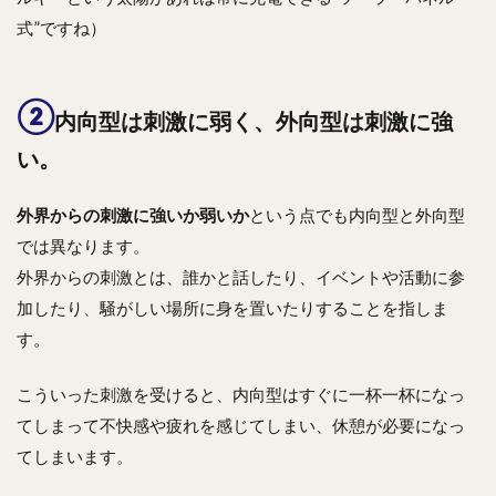
は刺
式”ですね）
激に
弱
く、
外向
②
型は
内向型は刺激に弱く、外向型は刺激に強
刺激
に強
い。
い。
1.3
外界からの刺激に強いか弱いか
という点でも内向型と外向型
③内
では異なります。
向型
外界からの刺激とは、誰かと話したり、イベントや活動に参
は”狭
く深
加したり、騒がしい場所に身を置いたりすることを指しま
く”、
す。
外向
型
は”広
こういった刺激を受けると、内向型はすぐに一杯一杯になっ
く浅
てしまって不快感や疲れを感じてしまい、休憩が必要になっ
く”。
てしまいます。
2
お