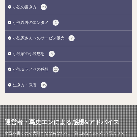
小説の書き方
28
小説以外のエンタメ
3
小説家さんへのサービス販売
9
小説家の小説感想
5
小説＆ラノベの感想
23
生き方・教養
35
運営者・葛史エンによる感想&アドバイス
小説を書くのが大好きななあなたへ。 僕にあなたの小説を読ませてく