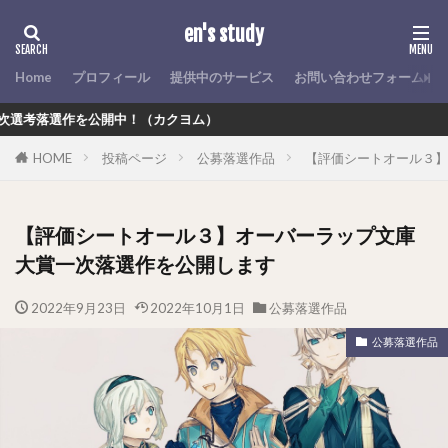
en's study
Home
プロフィール
提供中のサービス
お問い合わせフォーム
落選作を公開中！（カクヨム）
HOME
投稿ページ
公募落選作品
【評価シートオール３】
【評価シートオール３】オーバーラップ文庫
大賞一次落選作を公開します
2022年9月23日
2022年10月1日
公募落選作品
公募落選作品